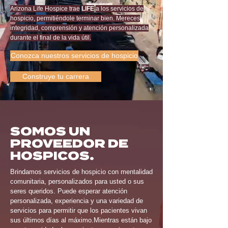
Arizona Life Hospice trae
LIFE
a los servicios de
hospicio, permitiéndole terminar bien. Mereces
integridad, comprensión y atención personalizada
durante el final de la vida útil.
Conozca nuestros servicios de hospicio
Construye tu carrera
SOMOS UN
PROVEEDOR DE
HOSPICOS.
Brindamos servicios de hospicio con mentalidad
comunitaria, personalizados para usted o sus
seres queridos. Puede esperar atención
personalizada, experiencia y una variedad de
servicios para permitir que los pacientes vivan
sus últimos días al máximo.
Mientras están bajo